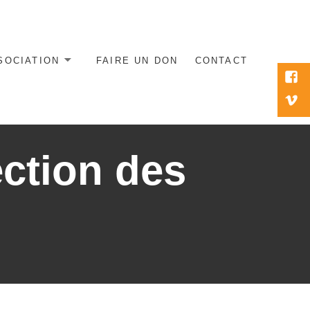
SOCIATION
FAIRE UN DON
CONTACT
Élém
du
Vim
men
ection des