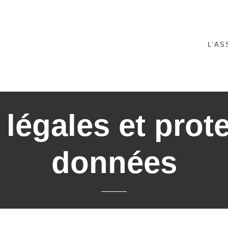
L’AS
légales et prot
données